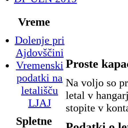
Vreme
Dolenje pri
Ajdovščini
Proste kapa
Vremenski
podatki na
Na voljo so p
letališču
letal v hangar
LJAJ
stopite v kont
Spletne
Podatki o le