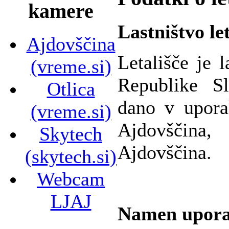
kamere
Lastništvo le
Ajdovščina
Letališče je 
(vreme.si)
Republike S
Otlica
dano v upora
(vreme.si)
Ajdovščina,
Skytech
Ajdovščina.
(skytech.si)
Webcam
LJAJ
Namen uporab