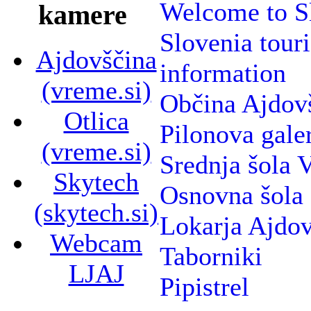
Welcome to Sl
kamere
Slovenia touri
Ajdovščina
information
(vreme.si)
Občina Ajdov
Otlica
Pilonova galer
(vreme.si)
Srednja šola 
Skytech
Osnovna šola
(skytech.si)
Lokarja Ajdov
Webcam
Taborniki
LJAJ
Pipistrel