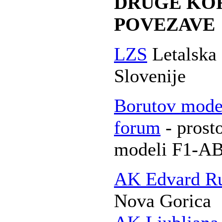
DRUGE KO
POVEZAVE
LZS
Letalska
Slovenije
Borutov mode
forum
- prosto
modeli F1-A
AK Edvard Ru
Nova Gorica