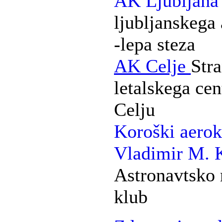
AK Ljubljana
ljubljanskega
-lepa steza
AK Celje
Str
letalskega cen
Celju
Koroški aerok
Vladimir M.
Astronavtsko 
klub