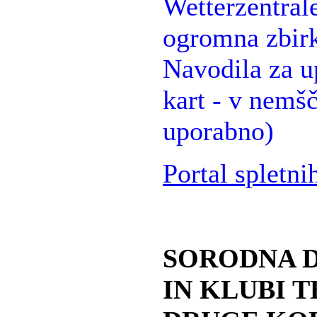
Wetterzentrale
ogromna zbirk
Navodila za 
kart - v nemšč
uporabno)
Portal spletn
SORODNA 
IN KLUBI T