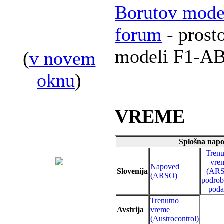
Borutov mode
forum
- prosto
modeli F1-A
(
v novem
oknu
)
VREME
Splošna nap
Trenu
vre
Napoved
Slovenija
(AR
(ARSO)
podrob
poda
Trenutno
Avstrija
vreme
(Austrocontrol)